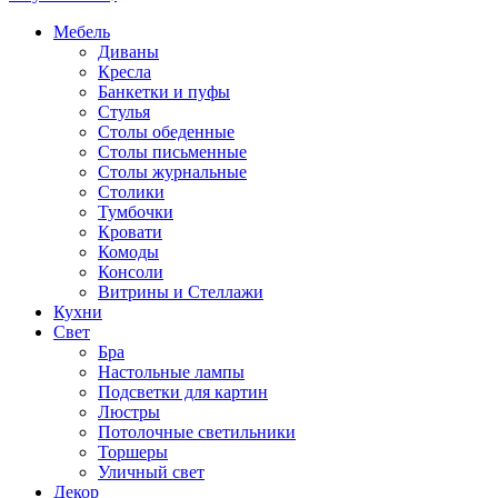
Мебель
Диваны
Кресла
Банкетки и пуфы
Стулья
Столы обеденные
Столы письменные
Столы журнальные
Столики
Тумбочки
Кровати
Комоды
Консоли
Витрины и Стеллажи
Кухни
Свет
Бра
Настольные лампы
Подсветки для картин
Люстры
Потолочные светильники
Торшеры
Уличный свет
Декор