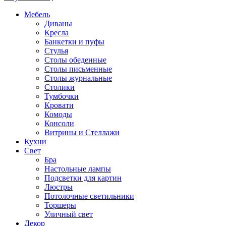
Мебель
Диваны
Кресла
Банкетки и пуфы
Стулья
Столы обеденные
Столы письменные
Столы журнальные
Столики
Тумбочки
Кровати
Комоды
Консоли
Витрины и Стеллажи
Кухни
Свет
Бра
Настольные лампы
Подсветки для картин
Люстры
Потолочные светильники
Торшеры
Уличный свет
Декор