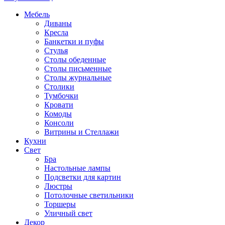
Мебель
Диваны
Кресла
Банкетки и пуфы
Стулья
Столы обеденные
Столы письменные
Столы журнальные
Столики
Тумбочки
Кровати
Комоды
Консоли
Витрины и Стеллажи
Кухни
Свет
Бра
Настольные лампы
Подсветки для картин
Люстры
Потолочные светильники
Торшеры
Уличный свет
Декор