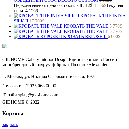
ОБЕДЕННЫЙ СТОЛ DECOTO CUSTOM
8 312
$
Первоначальная цена составляла 8 312$.
4 156
$
Текущая
цена: 4 156$.
КРОВАТЬ THE INDIA
SILK II
17 700
$
КРОВАТЬ THE VALE
5 770
$
КРОВАТЬ THE VALE
5 770
$
КРОВАТЬ REPOSE II
6 900
$
GIDHOME Gallery Interior Design Единственный в России
монобрендовый шоурум фабрики Theodore Alexander
г. Москва, ул. Нижняя Сыромятническая, 10/7
Телефон: + 7 925 068 00 00
Email artplay@gid-home.com
GIDHOME © 2022
Корзина
закрыть