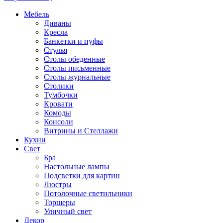
Мебель
Диваны
Кресла
Банкетки и пуфы
Стулья
Столы обеденные
Столы письменные
Столы журнальные
Столики
Тумбочки
Кровати
Комоды
Консоли
Витрины и Стеллажи
Кухни
Свет
Бра
Настольные лампы
Подсветки для картин
Люстры
Потолочные светильники
Торшеры
Уличный свет
Декор