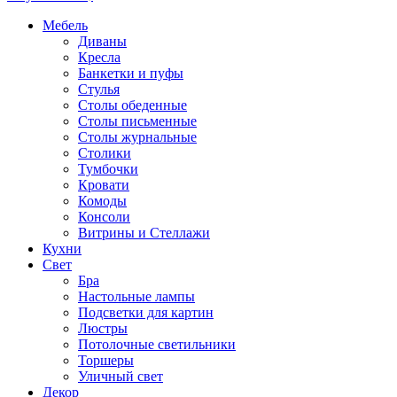
Мебель
Диваны
Кресла
Банкетки и пуфы
Стулья
Столы обеденные
Столы письменные
Столы журнальные
Столики
Тумбочки
Кровати
Комоды
Консоли
Витрины и Стеллажи
Кухни
Свет
Бра
Настольные лампы
Подсветки для картин
Люстры
Потолочные светильники
Торшеры
Уличный свет
Декор