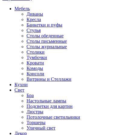
Мебель
Диваны
Кресла
Банкетки и пуфы
Стулья
Столы обеденные
Столы письменные
Столы журнальные
Столики
Тумбочки
Кровати
Комоды
Консоли
Витрины и Стеллажи
Кухни
Свет
Бра
Настольные лампы
Подсветки для картин
Люстры
Потолочные светильники
Торшеры
Уличный свет
Декор