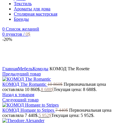
Текстиль
Ароматы для дома
Столярная мастерская
Бренды
0
Список желаний
0
пунктов
/
0
$
-20%
Главная
Мебель
Комоды
КОМОД The Rosette
Предыдущий товар
КОМОД The Romantic
10 860
$
Первоначальная цена
составляла 10 860$.
8 688
$
Текущая цена: 8 688$.
Назад к товарам
Следующий товар
КОМОД Homage to Stripes
7 440
$
Первоначальная цена
составляла 7 440$.
5 952
$
Текущая цена: 5 952$.