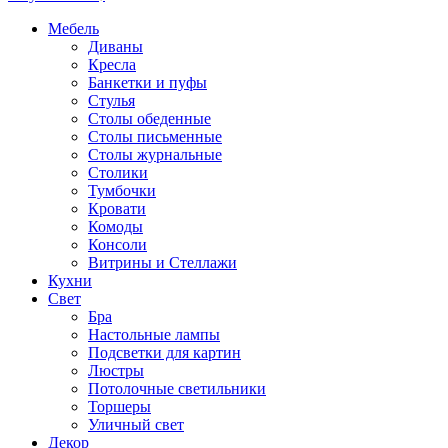
Мебель
Диваны
Кресла
Банкетки и пуфы
Стулья
Столы обеденные
Столы письменные
Столы журнальные
Столики
Тумбочки
Кровати
Комоды
Консоли
Витрины и Стеллажи
Кухни
Свет
Бра
Настольные лампы
Подсветки для картин
Люстры
Потолочные светильники
Торшеры
Уличный свет
Декор