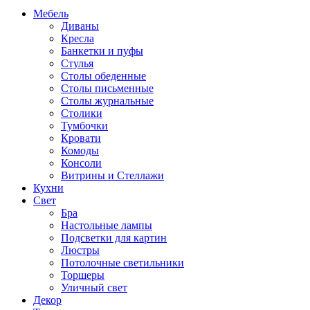
Мебель
Диваны
Кресла
Банкетки и пуфы
Стулья
Столы обеденные
Столы письменные
Столы журнальные
Столики
Тумбочки
Кровати
Комоды
Консоли
Витрины и Стеллажи
Кухни
Свет
Бра
Настольные лампы
Подсветки для картин
Люстры
Потолочные светильники
Торшеры
Уличный свет
Декор