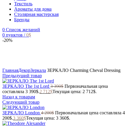
Текстиль
Ароматы для дома
Столярная мастерская
Бренды
0
Список желаний
0
пунктов
/
0
$
-20%
Главная
Декор
Зеркала
ЗЕРКАЛО Charming Cheval Dressing
Предыдущий товар
ЗЕРКАЛО The 1st Lord
3 390
$
Первоначальная цена
составляла 3 390$.
2 712
$
Текущая цена: 2 712$.
Назад к товарам
Следующий товар
ЗЕРКАЛО London
4 200
$
Первоначальная цена составляла 4
200$.
3 360
$
Текущая цена: 3 360$.