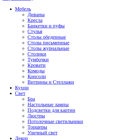
Мебель
Диваны
Кресла
Банкетки и пуфы
Стулья
Столы обеденные
Столы письменные
Столы журнальные
Столики
Тумбочки
Кровати
Комоды
Консоли
Витрины и Стеллажи
Кухни
Свет
Бра
Настольные лампы
Подсветки для картин
Люстры
Потолочные светильники
Торшеры
Уличный свет
Декор