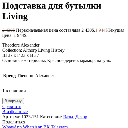
Подставка для бутылки
Living
2 430
$
Первоначальная цена составляла 2 430$.
1 944
$
Текущая
цена: 1 944$.
Theodore Alexander
Collection: Althorp Living History
Ш 37 x Г 23 x В 37
Основные материалы: Красное дерево, мрамор, латунь.
Бренд
Theodore Alexander
1 в наличии
В корзину
Сравнить
В избранные
Артикул:
1023-151
Категории:
Вазы
,
Декор
Поделиться
WhatsApp
WhatsApp
ВК
Telegram