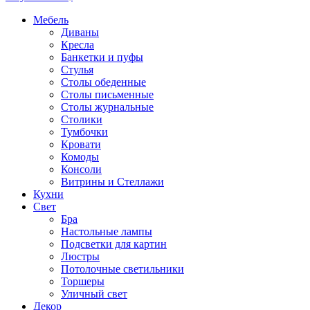
Мебель
Диваны
Кресла
Банкетки и пуфы
Стулья
Столы обеденные
Столы письменные
Столы журнальные
Столики
Тумбочки
Кровати
Комоды
Консоли
Витрины и Стеллажи
Кухни
Свет
Бра
Настольные лампы
Подсветки для картин
Люстры
Потолочные светильники
Торшеры
Уличный свет
Декор