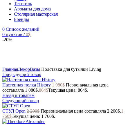
Текстиль
Ароматы для дома
Столярная мастерская
Бренды
0
Список желаний
0
пунктов
/
0
$
-20%
Главная
Декор
Вазы
Подставка для бутылки Living
Предыдущий товар
Настенная полка History
1 080
$
Первоначальная цена
составляла 1 080$.
864
$
Текущая цена: 864$.
Назад к товарам
Следующий товар
СТУЛ Open
2 200
$
Первоначальная цена составляла 2 200$.
1
760
$
Текущая цена: 1 760$.