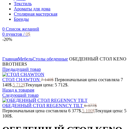
Текстиль
Ароматы для дома
Столярная мастерская
Бренды
0
Список желаний
0
пунктов
/
0
$
-20%
Главная
Мебель
Столы обеденные
ОБЕДЕННЫЙ СТОЛ KENO
BROTHERS
Предыдущий товар
СТОЛ CHAWTON
7 140
$
Первоначальная цена составляла 7
140$.
5 712
$
Текущая цена: 5 712$.
Назад к товарам
Следующий товар
ОБЕДЕННЫЙ СТОЛ REGENNCY TILT
6 377
$
Первоначальная цена составляла 6 377$.
5 100
$
Текущая цена: 5
100$.