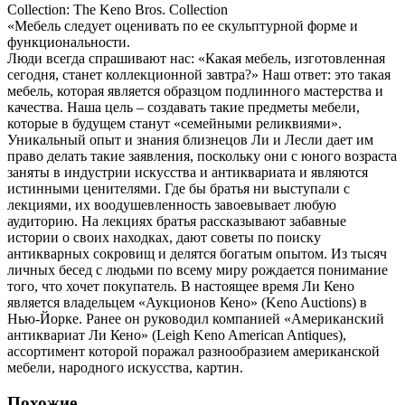
Collection: The Keno Bros. Collection
«Мебель следует оценивать по ее скульптурной форме и
функциональности.
Люди всегда спрашивают нас: «Какая мебель, изготовленная
сегодня, станет коллекционной завтра?» Наш ответ: это такая
мебель, которая является образцом подлинного мастерства и
качества. Наша цель – создавать такие предметы мебели,
которые в будущем станут «семейными реликвиями».
Уникальный опыт и знания близнецов Ли и Лесли дает им
право делать такие заявления, поскольку они с юного возраста
заняты в индустрии искусства и антиквариата и являются
истинными ценителями. Где бы братья ни выступали с
лекциями, их воодушевленность завоевывает любую
аудиторию. На лекциях братья рассказывают забавные
истории о своих находках, дают советы по поиску
антикварных сокровищ и делятся богатым опытом. Из тысяч
личных бесед с людьми по всему миру рождается понимание
того, что хочет покупатель. В настоящее время Ли Кено
является владельцем «Аукционов Кено» (Keno Auctions) в
Нью-Йорке. Ранее он руководил компанией «Американский
антиквариат Ли Кено» (Leigh Keno American Antiques),
ассортимент которой поражал разнообразием американской
мебели, народного искусства, картин.
Похожие