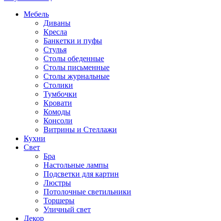
Мебель
Диваны
Кресла
Банкетки и пуфы
Стулья
Столы обеденные
Столы письменные
Столы журнальные
Столики
Тумбочки
Кровати
Комоды
Консоли
Витрины и Стеллажи
Кухни
Свет
Бра
Настольные лампы
Подсветки для картин
Люстры
Потолочные светильники
Торшеры
Уличный свет
Декор