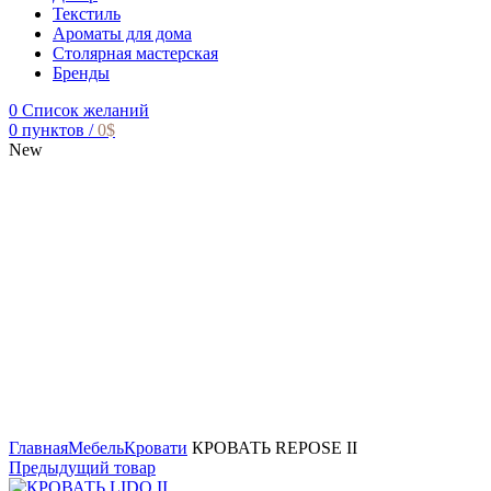
Текстиль
Ароматы для дома
Столярная мастерская
Бренды
0
Список желаний
0
пунктов
/
0
$
New
Главная
Мебель
Кровати
КРОВАТЬ REPOSE II
Предыдущий товар