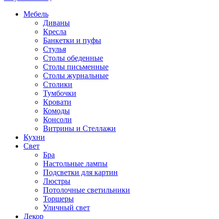
Мебель
Диваны
Кресла
Банкетки и пуфы
Стулья
Столы обеденные
Столы письменные
Столы журнальные
Столики
Тумбочки
Кровати
Комоды
Консоли
Витрины и Стеллажи
Кухни
Свет
Бра
Настольные лампы
Подсветки для картин
Люстры
Потолочные светильники
Торшеры
Уличный свет
Декор