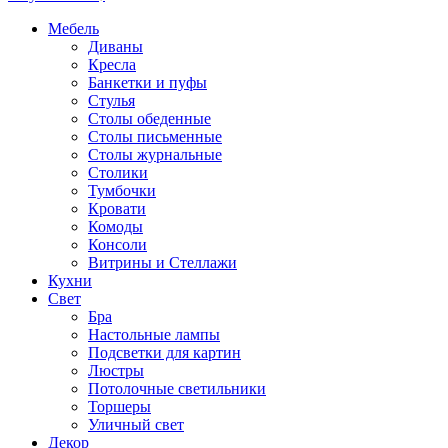
Мебель
Диваны
Кресла
Банкетки и пуфы
Стулья
Столы обеденные
Столы письменные
Столы журнальные
Столики
Тумбочки
Кровати
Комоды
Консоли
Витрины и Стеллажи
Кухни
Свет
Бра
Настольные лампы
Подсветки для картин
Люстры
Потолочные светильники
Торшеры
Уличный свет
Декор