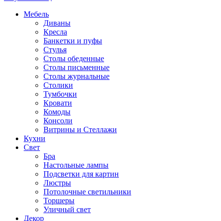
Мебель
Диваны
Кресла
Банкетки и пуфы
Стулья
Столы обеденные
Столы письменные
Столы журнальные
Столики
Тумбочки
Кровати
Комоды
Консоли
Витрины и Стеллажи
Кухни
Свет
Бра
Настольные лампы
Подсветки для картин
Люстры
Потолочные светильники
Торшеры
Уличный свет
Декор