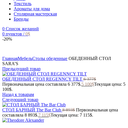
Текстиль
Ароматы для дома
Столярная мастерская
Бренды
0
Список желаний
0
пунктов
/
0
$
-20%
Главная
Мебель
Столы обеденные
ОБЕДЕННЫЙ СТОЛ
SARA’S
Предыдущий товар
ОБЕДЕННЫЙ СТОЛ REGENNCY TILT
6 377
$
Первоначальная цена составляла 6 377$.
5 100
$
Текущая цена: 5
100$.
Назад к товарам
Следующий товар
СТОЛ БАРНЫЙ The Bar Club
8 893
$
Первоначальная цена
составляла 8 893$.
7 115
$
Текущая цена: 7 115$.